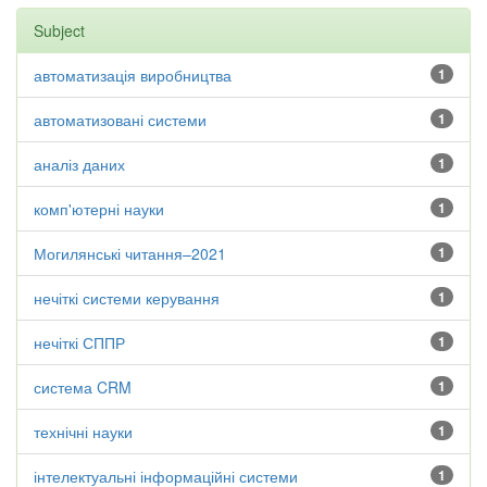
Subject
автоматизація виробництва
1
автоматизовані системи
1
аналіз даних
1
комп'ютерні науки
1
Могилянські читання–2021
1
нечіткі системи керування
1
нечіткі СППР
1
система CRM
1
технічні науки
1
інтелектуальні інформаційні системи
1