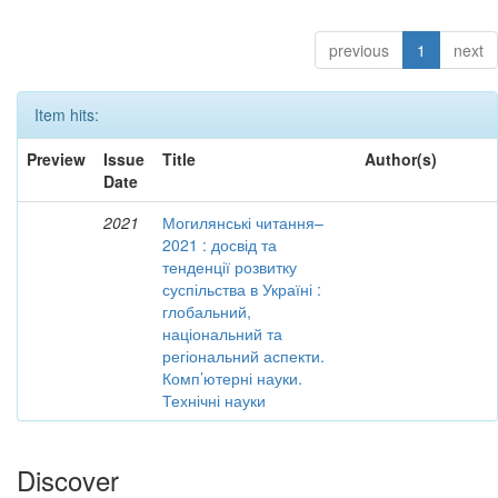
previous
1
next
Item hits:
Preview
Issue
Title
Author(s)
Date
2021
Могилянські читання–
2021 : досвід та
тенденції розвитку
суспільства в Україні :
глобальний,
національний та
регіональний аспекти.
Комп’ютерні науки.
Технічні науки
Discover