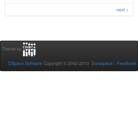
next >
Theme by
DSpace Software
Copyright © 2002-2013
Duraspace
-
Feedback