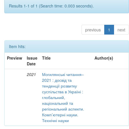
Results 1-1 of 1 (Search time: 0.003 seconds).
previous
1
next
Item hits:
Preview
Issue
Title
Author(s)
Date
2021
Могилянські читання–
2021 : досвід та
тенденції розвитку
суспільства в Україні :
глобальний,
національний та
регіональний аспекти.
Комп’ютерні науки.
Технічні науки