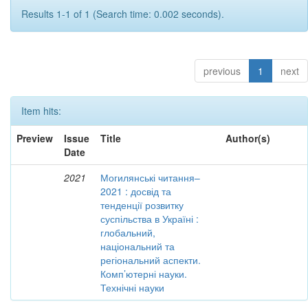
Results 1-1 of 1 (Search time: 0.002 seconds).
previous
1
next
Item hits:
Preview
Issue
Title
Author(s)
Date
2021
Могилянські читання–
2021 : досвід та
тенденції розвитку
суспільства в Україні :
глобальний,
національний та
регіональний аспекти.
Комп’ютерні науки.
Технічні науки