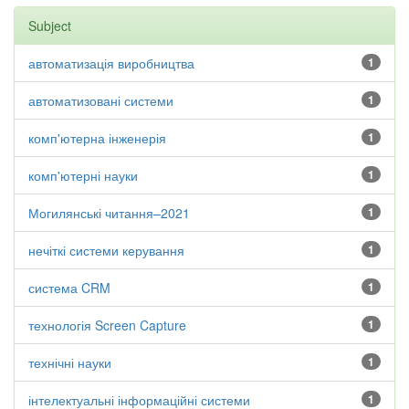
Subject
автоматизація виробництва
1
автоматизовані системи
1
комп'ютерна інженерія
1
комп'ютерні науки
1
Могилянські читання–2021
1
нечіткі системи керування
1
система CRM
1
технологія Screen Capture
1
технічні науки
1
інтелектуальні інформаційні системи
1