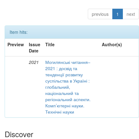
previous
1
next
Item hits:
Preview
Issue
Title
Author(s)
Date
2021
Могилянські читання–
2021 : досвід та
тенденції розвитку
суспільства в Україні :
глобальний,
національний та
регіональний аспекти.
Комп’ютерні науки.
Технічні науки
Discover