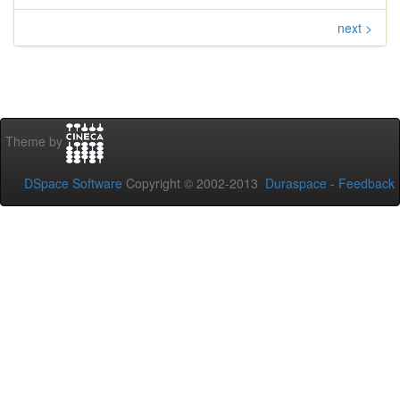
next >
Theme by
DSpace Software
Copyright © 2002-2013
Duraspace
-
Feedback