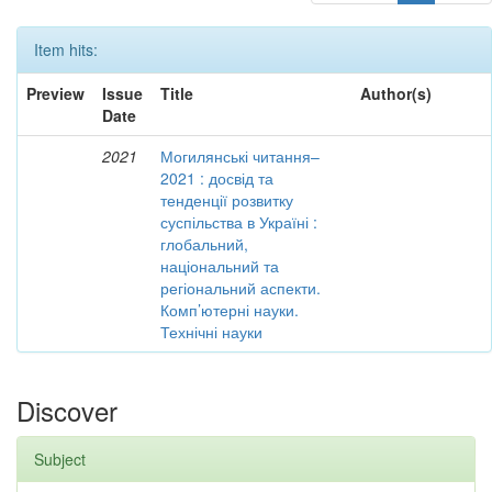
Item hits:
Preview
Issue
Title
Author(s)
Date
2021
Могилянські читання–
2021 : досвід та
тенденції розвитку
суспільства в Україні :
глобальний,
національний та
регіональний аспекти.
Комп’ютерні науки.
Технічні науки
Discover
Subject