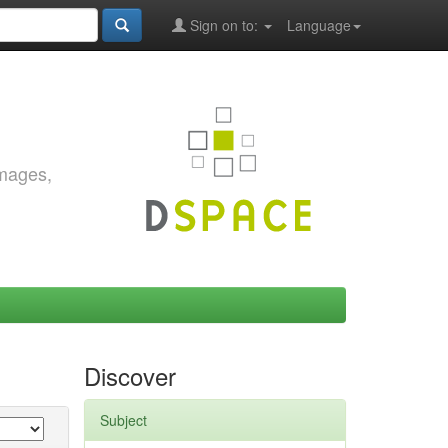
Sign on to:
Language
images,
Discover
Subject