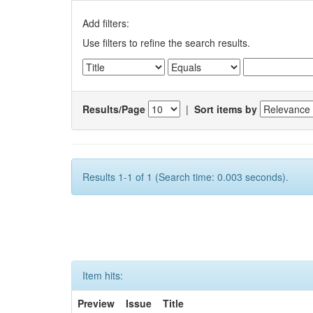
Add filters:
Use filters to refine the search results.
Results/Page
|
Sort items by
Results 1-1 of 1 (Search time: 0.003 seconds).
Item hits:
Preview
Issue
Title