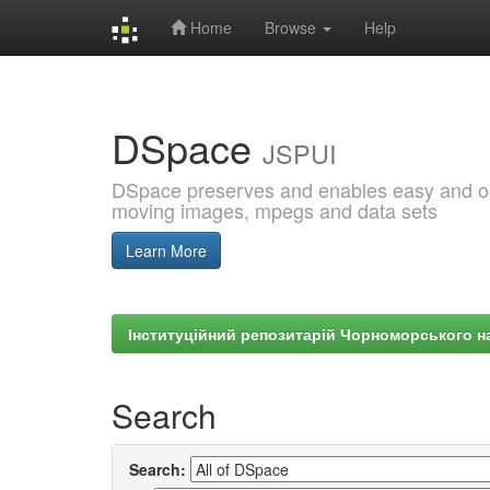
Home
Browse
Help
Skip
navigation
DSpace
JSPUI
DSpace preserves and enables easy and open
moving images, mpegs and data sets
Learn More
Інституційний репозитарій Чорноморського на
Search
Search: