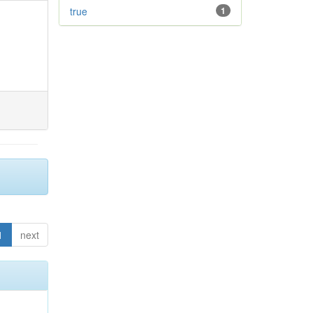
true
1
1
next