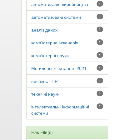
автоматизація виробництва
1
автоматизовані системи
1
аналіз даних
1
комп'ютерна інженерія
1
комп'ютерні науки
1
Могилянські читання–2021
1
нечіткі СППР
1
технічні науки
1
інтелектуальні інформаційні
1
системи
Has File(s)