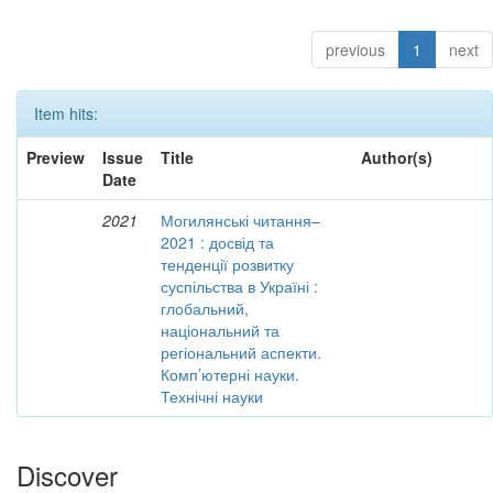
previous
1
next
Item hits:
Preview
Issue
Title
Author(s)
Date
2021
Могилянські читання–
2021 : досвід та
тенденції розвитку
суспільства в Україні :
глобальний,
національний та
регіональний аспекти.
Комп’ютерні науки.
Технічні науки
Discover