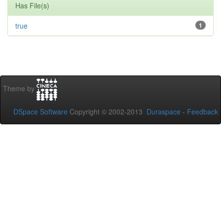
Has File(s)
true
1
Theme by
DSpace Software
Copyright © 2002-2013
Duraspace
-
Feedback