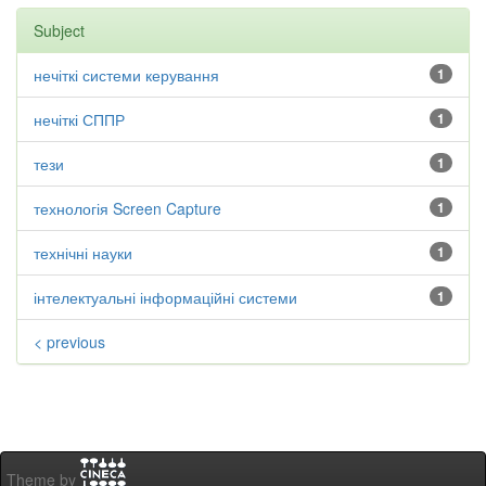
Subject
нечіткі системи керування
1
нечіткі СППР
1
тези
1
технологія Screen Capture
1
технічні науки
1
інтелектуальні інформаційні системи
1
< previous
Theme by