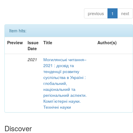
previous
1
next
Item hits:
Preview
Issue
Title
Author(s)
Date
2021
Могилянські читання–
2021 : досвід та
тенденції розвитку
суспільства в Україні :
глобальний,
національний та
регіональний аспекти.
Комп’ютерні науки.
Технічні науки
Discover