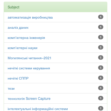
Subject
автоматизація виробництва
1
аналіз даних
1
комп'ютерна інженерія
1
комп'ютерні науки
1
Могилянські читання–2021
1
нечіткі системи керування
1
нечіткі СППР
1
тези
1
технологія Screen Capture
1
інтелектуальні інформаційні системи
1