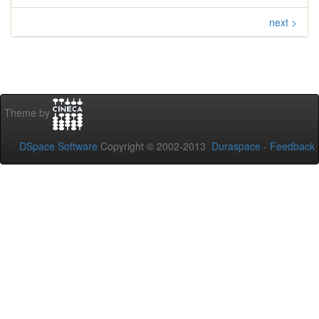
next >
Theme by
DSpace Software
Copyright © 2002-2013
Duraspace
-
Feedback