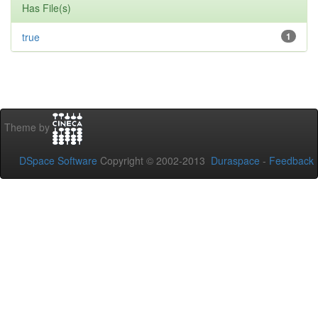
Has File(s)
true
1
Theme by
DSpace Software
Copyright © 2002-2013
Duraspace
-
Feedback