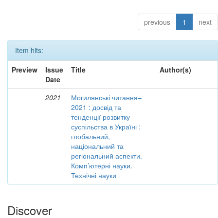
previous
1
next
Item hits:
Preview
Issue
Title
Author(s)
Date
2021
Могилянські читання–
2021 : досвід та
тенденції розвитку
суспільства в Україні :
глобальний,
національний та
регіональний аспекти.
Комп’ютерні науки.
Технічні науки
Discover