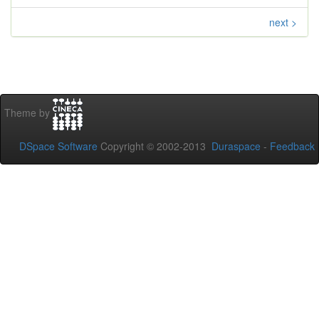
next >
Theme by
DSpace Software
Copyright © 2002-2013
Duraspace
-
Feedback