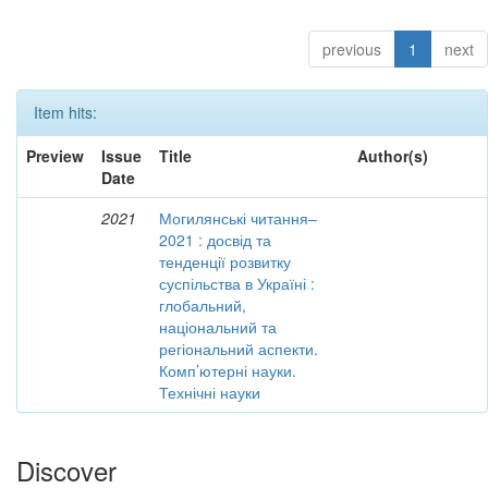
previous
1
next
Item hits:
Preview
Issue
Title
Author(s)
Date
2021
Могилянські читання–
2021 : досвід та
тенденції розвитку
суспільства в Україні :
глобальний,
національний та
регіональний аспекти.
Комп’ютерні науки.
Технічні науки
Discover