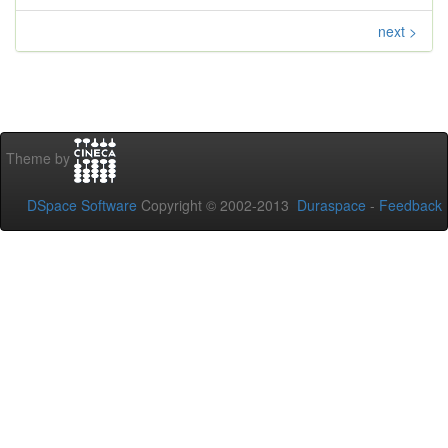
next >
Theme by
DSpace Software
Copyright © 2002-2013
Duraspace
-
Feedback