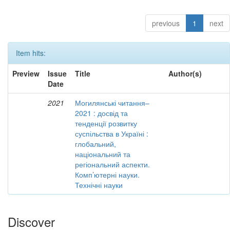
previous
1
next
Item hits:
Preview
Issue
Title
Author(s)
Date
2021
Могилянські читання–
2021 : досвід та
тенденції розвитку
суспільства в Україні :
глобальний,
національний та
регіональний аспекти.
Комп’ютерні науки.
Технічні науки
Discover