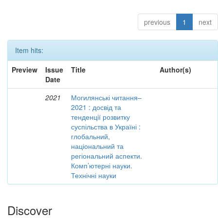
previous
1
next
Item hits:
Preview
Issue
Title
Author(s)
Date
2021
Могилянські читання–
2021 : досвід та
тенденції розвитку
суспільства в Україні :
глобальний,
національний та
регіональний аспекти.
Комп’ютерні науки.
Технічні науки
Discover