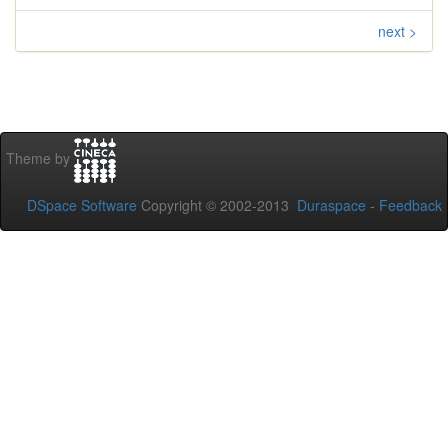
next >
Theme by
DSpace Software
Copyright © 2002-2013
Duraspace
-
Feedback