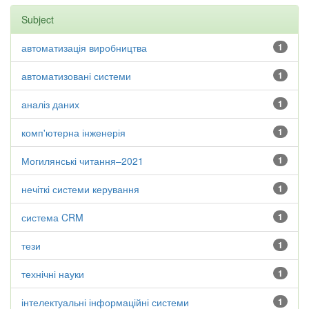
Subject
автоматизація виробництва
1
автоматизовані системи
1
аналіз даних
1
комп'ютерна інженерія
1
Могилянські читання–2021
1
нечіткі системи керування
1
система CRM
1
тези
1
технічні науки
1
інтелектуальні інформаційні системи
1