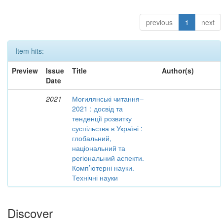
previous
1
next
Item hits:
Preview
Issue
Title
Author(s)
Date
2021
Могилянські читання–
2021 : досвід та
тенденції розвитку
суспільства в Україні :
глобальний,
національний та
регіональний аспекти.
Комп’ютерні науки.
Технічні науки
Discover