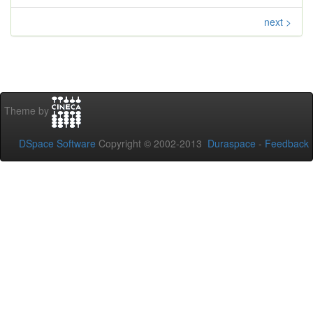
next >
Theme by
DSpace Software
Copyright © 2002-2013
Duraspace
-
Feedback