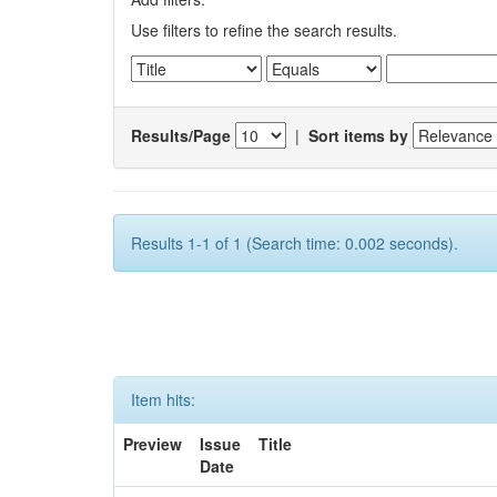
Use filters to refine the search results.
Results/Page
|
Sort items by
Results 1-1 of 1 (Search time: 0.002 seconds).
Item hits:
Preview
Issue
Title
Date