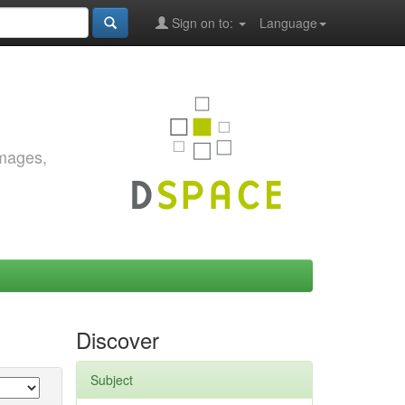
Sign on to:
Language
images,
Discover
Subject