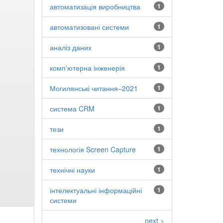
автоматизація виробництва
1
автоматизовані системи
1
аналіз даних
1
комп'ютерна інженерія
1
Могилянські читання–2021
1
система CRM
1
тези
1
технологія Screen Capture
1
технічні науки
1
інтелектуальні інформаційні
1
системи
next >