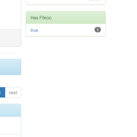
Has File(s)
true
1
1
next