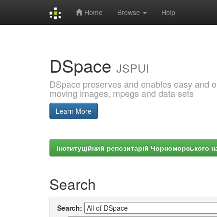
Home
Browse
Help
Skip
navigation
DSpace
JSPUI
DSpace preserves and enables easy and open
moving images, mpegs and data sets
Learn More
Інституційний репозитарій Чорноморського на
Search
Search: