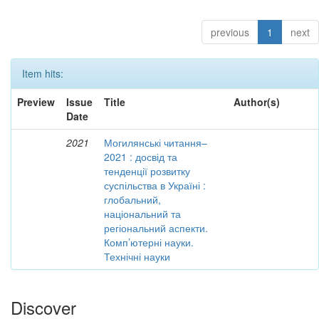
previous
1
next
Item hits:
Preview
Issue
Title
Author(s)
Date
2021
Могилянські читання–
2021 : досвід та
тенденції розвитку
суспільства в Україні :
глобальний,
національний та
регіональний аспекти.
Комп’ютерні науки.
Технічні науки
Discover