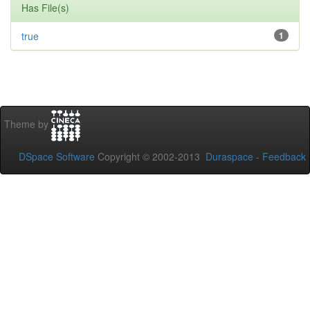
Has File(s)
true
1
Theme by
DSpace Software
Copyright © 2002-2013
Duraspace
-
Feedback