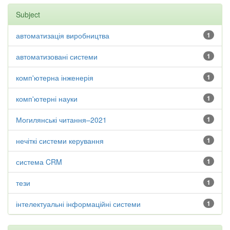
Subject
автоматизація виробництва
1
автоматизовані системи
1
комп'ютерна інженерія
1
комп'ютерні науки
1
Могилянські читання–2021
1
нечіткі системи керування
1
система CRM
1
тези
1
інтелектуальні інформаційні системи
1