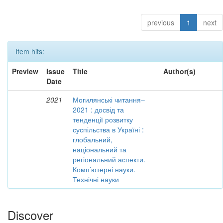
previous
1
next
Item hits:
Preview
Issue
Title
Author(s)
Date
2021
Могилянські читання–
2021 : досвід та
тенденції розвитку
суспільства в Україні :
глобальний,
національний та
регіональний аспекти.
Комп’ютерні науки.
Технічні науки
Discover