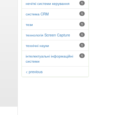
нечіткі системи керування
1
система CRM
1
тези
1
технологія Screen Capture
1
технічні науки
1
інтелектуальні інформаційні
1
системи
< previous