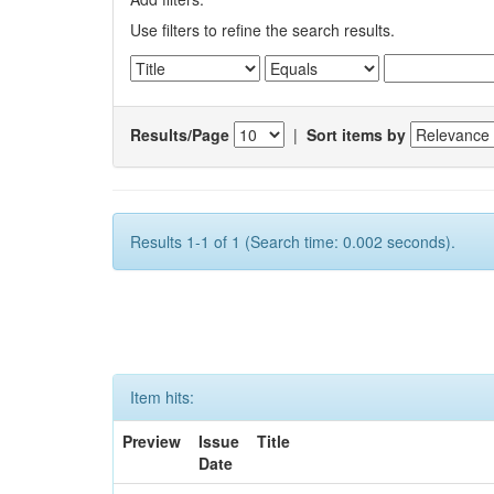
Use filters to refine the search results.
Results/Page
|
Sort items by
Results 1-1 of 1 (Search time: 0.002 seconds).
Item hits:
Preview
Issue
Title
Date