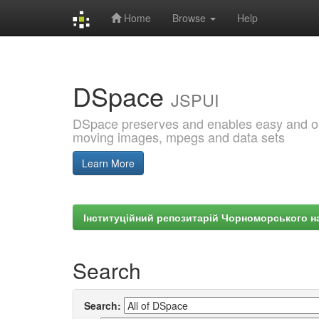
Home
Browse
Help
Skip
navigation
DSpace
JSPUI
DSpace preserves and enables easy and open
moving images, mpegs and data sets
Learn More
Інституційний репозитарій Чорноморського на
Search
Search: