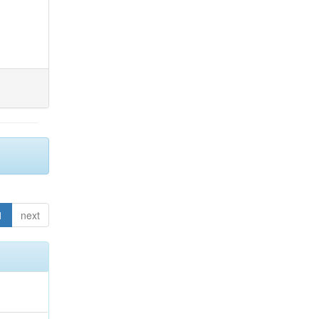
1
next