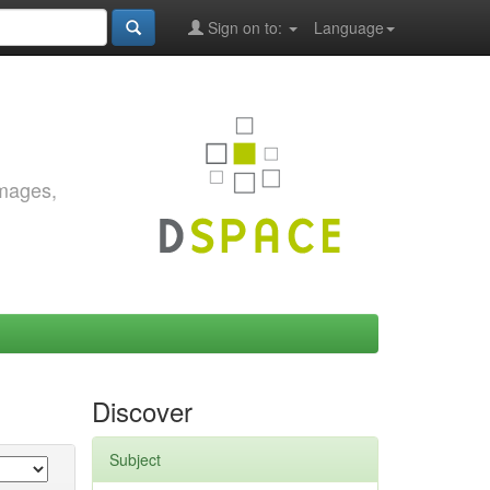
Sign on to:
Language
images,
Discover
Subject