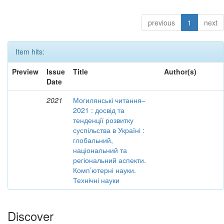
previous
1
next
Item hits:
Preview
Issue
Title
Author(s)
Date
2021
Могилянські читання–
2021 : досвід та
тенденції розвитку
суспільства в Україні :
глобальний,
національний та
регіональний аспекти.
Комп’ютерні науки.
Технічні науки
Discover