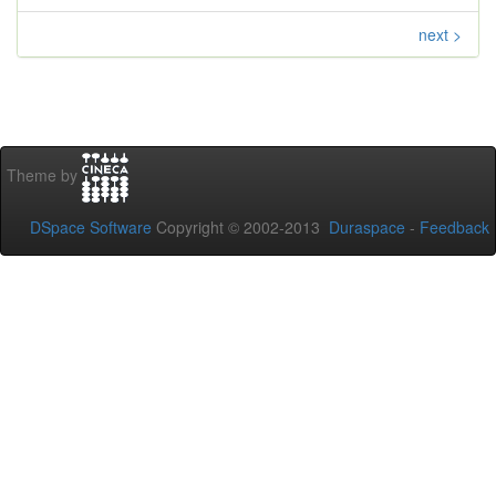
next >
Theme by
DSpace Software
Copyright © 2002-2013
Duraspace
-
Feedback