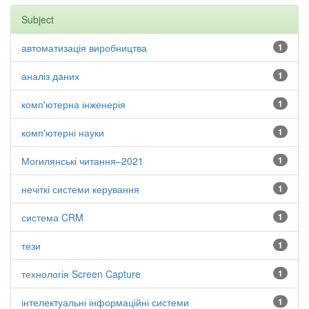
Subject
автоматизація виробництва
1
аналіз даних
1
комп'ютерна інженерія
1
комп'ютерні науки
1
Могилянські читання–2021
1
нечіткі системи керування
1
система CRM
1
тези
1
технологія Screen Capture
1
інтелектуальні інформаційні системи
1