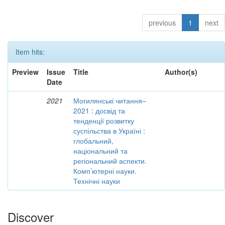
previous
1
next
Item hits:
Preview
Issue
Title
Author(s)
Date
2021
Могилянські читання–
2021 : досвід та
тенденції розвитку
суспільства в Україні :
глобальний,
національний та
регіональний аспекти.
Комп’ютерні науки.
Технічні науки
Discover