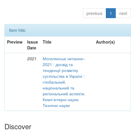
previous
1
next
Item hits:
Preview
Issue
Title
Author(s)
Date
2021
Могилянські читання–
2021 : досвід та
тенденції розвитку
суспільства в Україні :
глобальний,
національний та
регіональний аспекти.
Комп’ютерні науки.
Технічні науки
Discover