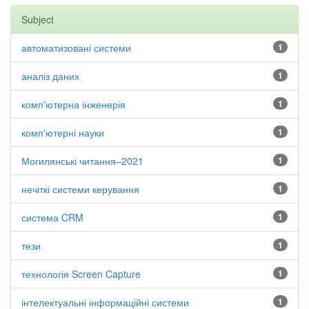
Subject
автоматизовані системи
1
аналіз даних
1
комп'ютерна інженерія
1
комп'ютерні науки
1
Могилянські читання–2021
1
нечіткі системи керування
1
система CRM
1
тези
1
технологія Screen Capture
1
інтелектуальні інформаційні системи
1