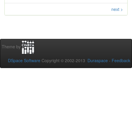
next >
Theme by
DSpace Software
Copyright © 2002-2013
Duraspace
-
Feedback