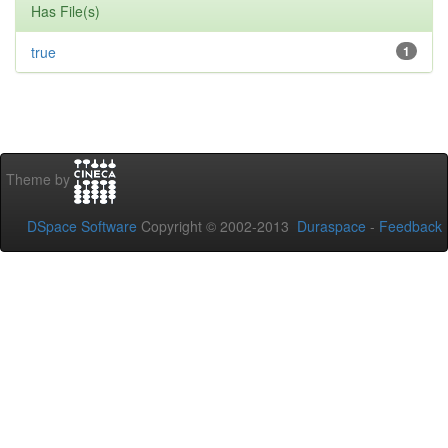
Has File(s)
true
1
Theme by
DSpace Software
Copyright © 2002-2013
Duraspace
-
Feedback