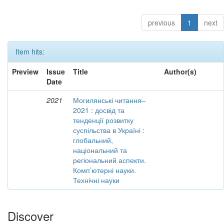
previous
1
next
Item hits:
Preview
Issue
Title
Author(s)
Date
2021
Могилянські читання–
2021 : досвід та
тенденції розвитку
суспільства в Україні :
глобальний,
національний та
регіональний аспекти.
Комп’ютерні науки.
Технічні науки
Discover