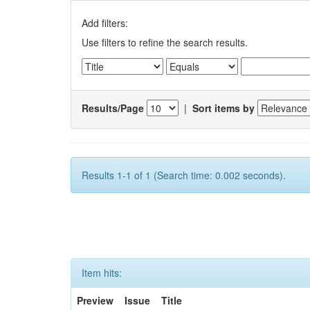
Add filters:
Use filters to refine the search results.
Results/Page
|
Sort items by
Results 1-1 of 1 (Search time: 0.002 seconds).
Item hits:
Preview
Issue
Title