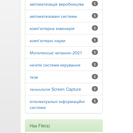
автоматизація виробництва
1
автоматизовані системи
1
комп'ютерна інженерія
1
комп'ютерні науки
1
Могилянські читання–2021
1
нечіткі системи керування
1
тези
1
технологія Screen Capture
1
інтелектуальні інформаційні
1
системи
Has File(s)