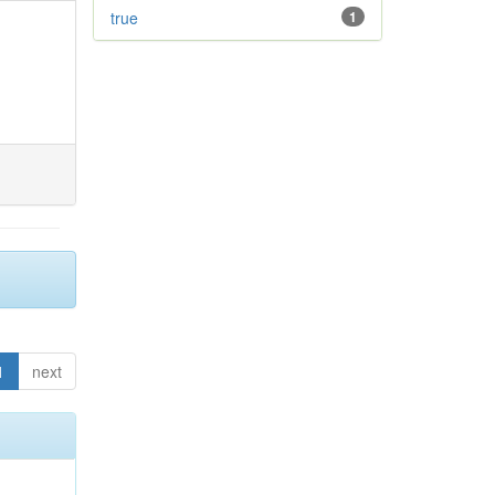
true
1
1
next