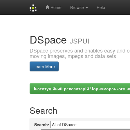
Home
Browse
Help
Skip
navigation
DSpace
JSPUI
DSpace preserves and enables easy and open
moving images, mpegs and data sets
Learn More
Інституційний репозитарій Чорноморського на
Search
Search: