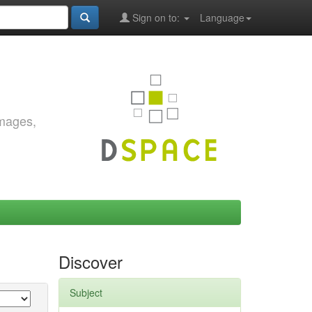
Sign on to:
Language
images,
Discover
Subject