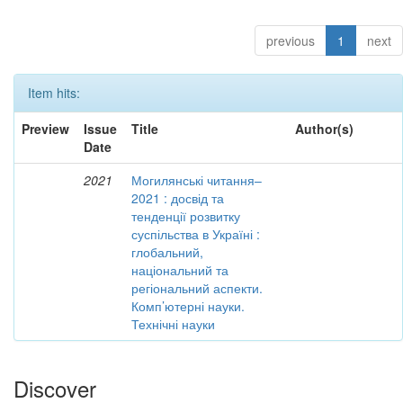
previous
1
next
Item hits:
Preview
Issue
Title
Author(s)
Date
2021
Могилянські читання–
2021 : досвід та
тенденції розвитку
суспільства в Україні :
глобальний,
національний та
регіональний аспекти.
Комп’ютерні науки.
Технічні науки
Discover