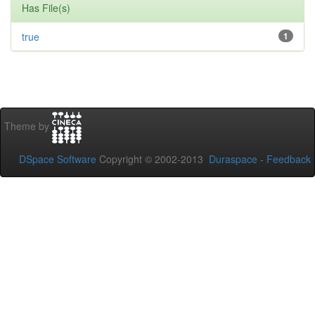
Has File(s)
true
1
Theme by
DSpace Software
Copyright © 2002-2013
Duraspace
-
Feedback