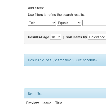
Add filters:
Use filters to refine the search results.
Results/Page
|
Sort items by
Results 1-1 of 1 (Search time: 0.002 seconds).
Item hits:
Preview
Issue
Title