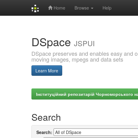
Home
Browse
Help
Skip
navigation
DSpace
JSPUI
DSpace preserves and enables easy and open
moving images, mpegs and data sets
Learn More
Інституційний репозитарій Чорноморського на
Search
Search: