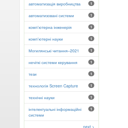
автоматизація виробництва
1
автоматизовані системи
1
комп'ютерна інженерія
1
комп'ютерні науки
1
Могилянські читання–2021
1
нечіткі системи керування
1
тези
1
технологія Screen Capture
1
технічні науки
1
інтелектуальні інформаційні
1
системи
next >