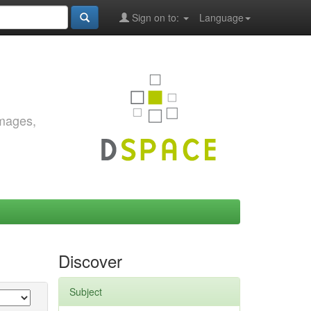
Sign on to:
Language
images,
Discover
Subject