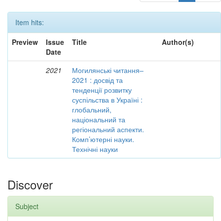
Item hits:
Preview
Issue
Title
Author(s)
Date
2021
Могилянські читання–
2021 : досвід та
тенденції розвитку
суспільства в Україні :
глобальний,
національний та
регіональний аспекти.
Комп’ютерні науки.
Технічні науки
Discover
Subject