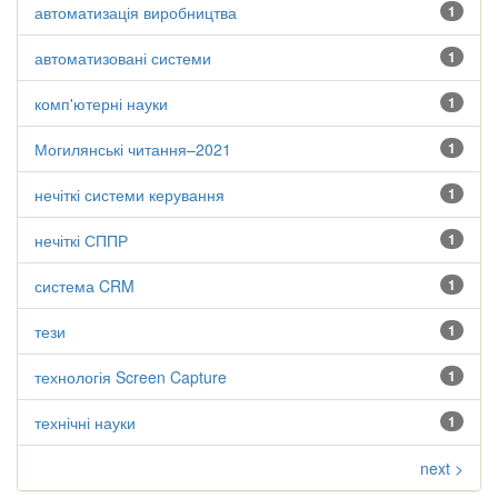
автоматизація виробництва
1
автоматизовані системи
1
комп'ютерні науки
1
Могилянські читання–2021
1
нечіткі системи керування
1
нечіткі СППР
1
система CRM
1
тези
1
технологія Screen Capture
1
технічні науки
1
next >