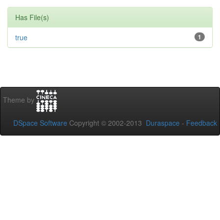
Has File(s)
true
1
Theme by
DSpace Software
Copyright © 2002-2013
Duraspace
-
Feedback