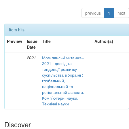
previous
1
next
Item hits:
Preview
Issue
Title
Author(s)
Date
2021
Могилянські читання–
2021 : досвід та
тенденції розвитку
суспільства в Україні :
глобальний,
національний та
регіональний аспекти.
Комп’ютерні науки.
Технічні науки
Discover