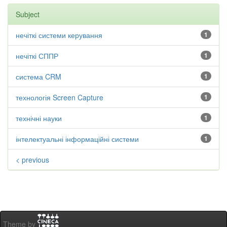
Subject
нечіткі системи керування
1
нечіткі СППР
1
система CRM
1
технологія Screen Capture
1
технічні науки
1
інтелектуальні інформаційні системи
1
< previous
Theme by