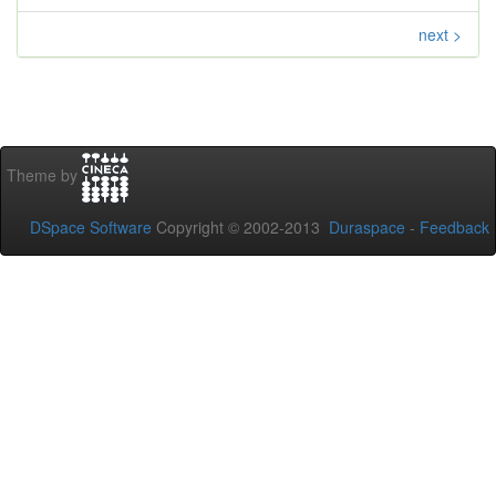
next >
Theme by
DSpace Software
Copyright © 2002-2013
Duraspace
-
Feedback