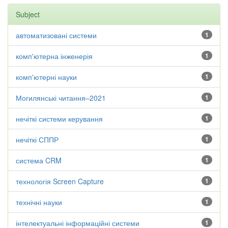
Subject
автоматизовані системи
1
комп'ютерна інженерія
1
комп'ютерні науки
1
Могилянські читання–2021
1
нечіткі системи керування
1
нечіткі СППР
1
система CRM
1
технологія Screen Capture
1
технічні науки
1
інтелектуальні інформаційні системи
1