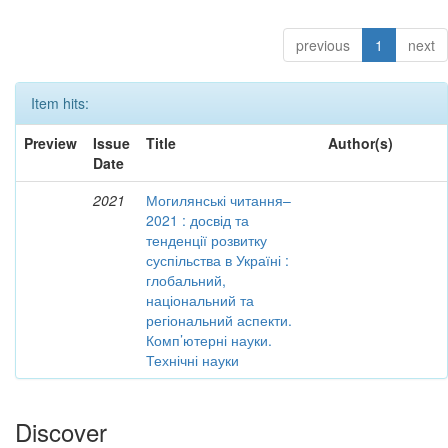
previous
1
next
Item hits:
Preview
Issue
Title
Author(s)
Date
2021
Могилянські читання–
2021 : досвід та
тенденції розвитку
суспільства в Україні :
глобальний,
національний та
регіональний аспекти.
Комп’ютерні науки.
Технічні науки
Discover