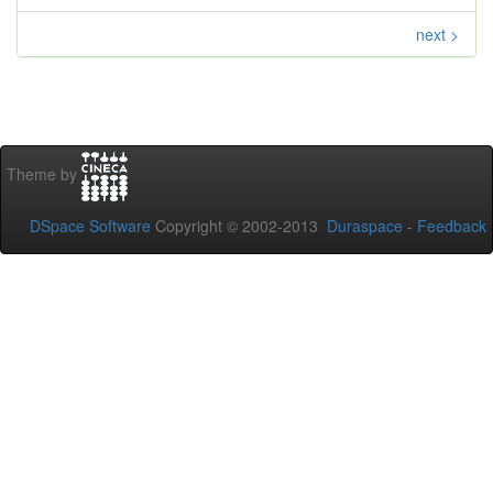
next >
Theme by
DSpace Software
Copyright © 2002-2013
Duraspace
-
Feedback