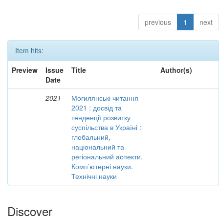
previous
1
next
Item hits:
Preview
Issue
Title
Author(s)
Date
2021
Могилянські читання–
2021 : досвід та
тенденції розвитку
суспільства в Україні :
глобальний,
національний та
регіональний аспекти.
Комп’ютерні науки.
Технічні науки
Discover