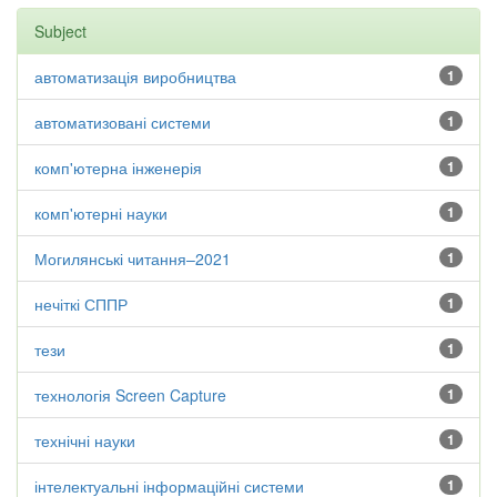
Subject
автоматизація виробництва
1
автоматизовані системи
1
комп'ютерна інженерія
1
комп'ютерні науки
1
Могилянські читання–2021
1
нечіткі СППР
1
тези
1
технологія Screen Capture
1
технічні науки
1
інтелектуальні інформаційні системи
1