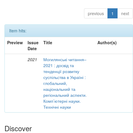
previous
1
next
Item hits:
Preview
Issue
Title
Author(s)
Date
2021
Могилянські читання–
2021 : досвід та
тенденції розвитку
суспільства в Україні :
глобальний,
національний та
регіональний аспекти.
Комп’ютерні науки.
Технічні науки
Discover