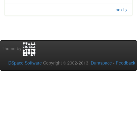
next >
Theme by
DSpace Software
Copyright © 2002-2013
Duraspace
-
Feedback