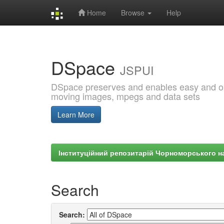
Home
Browse
Help
Skip
navigation
DSpace
JSPUI
DSpace preserves and enables easy and open
moving images, mpegs and data sets
Learn More
Інституційний репозитарій Чорноморського на
Search
Search: