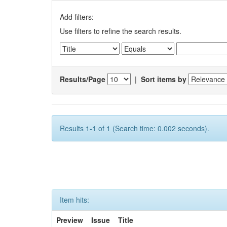
Add filters:
Use filters to refine the search results.
Results/Page
|
Sort items by
Results 1-1 of 1 (Search time: 0.002 seconds).
Item hits:
Preview
Issue
Title