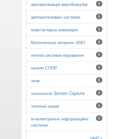
автоматизація виробництва
1
автоматизовані системи
1
комп'ютерна інженерія
1
Могилянські читання–2021
1
нечіткі системи керування
1
нечіткі СППР
1
тези
1
технологія Screen Capture
1
технічні науки
1
інтелектуальні інформаційні
1
системи
next >