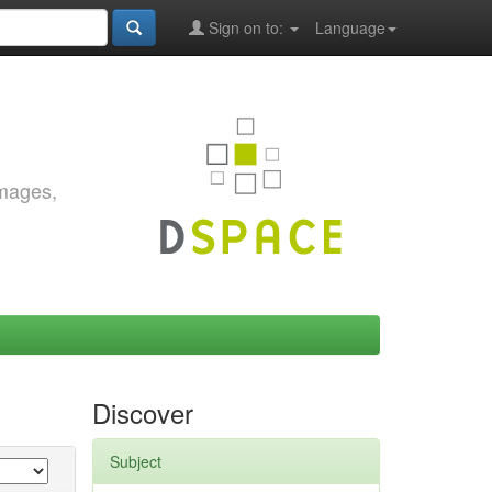
Sign on to:
Language
images,
Discover
Subject