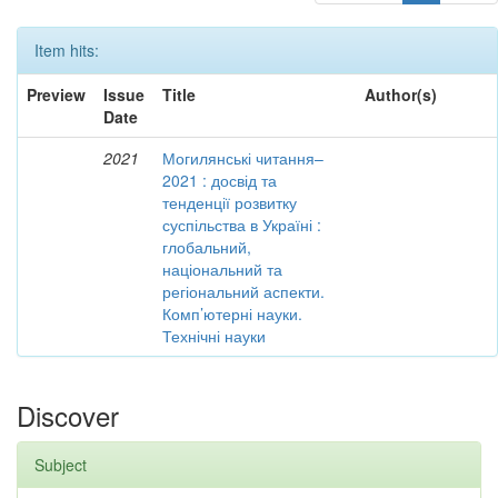
Item hits:
Preview
Issue
Title
Author(s)
Date
2021
Могилянські читання–
2021 : досвід та
тенденції розвитку
суспільства в Україні :
глобальний,
національний та
регіональний аспекти.
Комп’ютерні науки.
Технічні науки
Discover
Subject