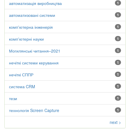
автоматизація виробництва
1
автоматизовані системи
1
комп'ютерна інженерія
1
комп'ютерні науки
1
Могилянські читання–2021
1
нечіткі системи керування
1
нечіткі СППР
1
система CRM
1
тези
1
технологія Screen Capture
1
next >