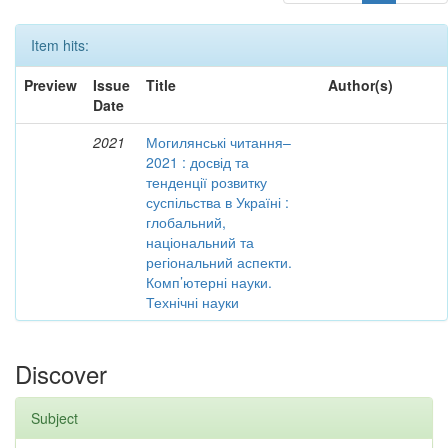
Item hits:
Preview
Issue
Title
Author(s)
Date
2021
Могилянські читання–
2021 : досвід та
тенденції розвитку
суспільства в Україні :
глобальний,
національний та
регіональний аспекти.
Комп’ютерні науки.
Технічні науки
Discover
Subject