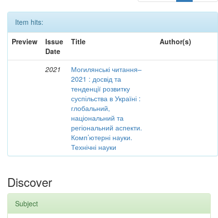
Item hits:
Preview
Issue
Title
Author(s)
Date
2021
Могилянські читання–
2021 : досвід та
тенденції розвитку
суспільства в Україні :
глобальний,
національний та
регіональний аспекти.
Комп’ютерні науки.
Технічні науки
Discover
Subject