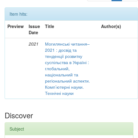
Item hits:
Preview
Issue
Title
Author(s)
Date
2021
Могилянські читання–
2021 : досвід та
тенденції розвитку
суспільства в Україні :
глобальний,
національний та
регіональний аспекти.
Комп’ютерні науки.
Технічні науки
Discover
Subject