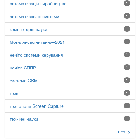
автоматизація виробництва
1
автоматизовані системи
1
комп'ютерні науки
1
Могилянські читання–2021
1
нечіткі системи керування
1
нечіткі СППР
1
система CRM
1
тези
1
технологія Screen Capture
1
технічні науки
1
next >