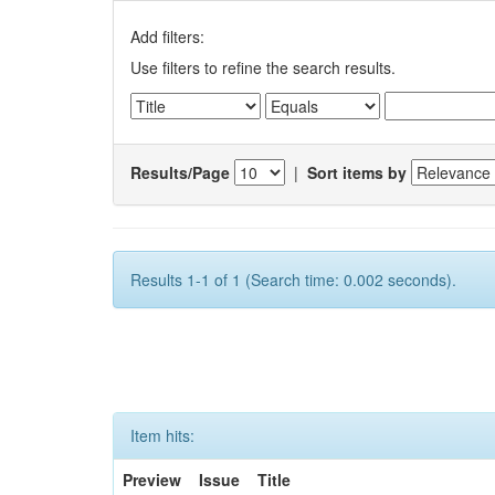
Add filters:
Use filters to refine the search results.
Results/Page
|
Sort items by
Results 1-1 of 1 (Search time: 0.002 seconds).
Item hits:
Preview
Issue
Title