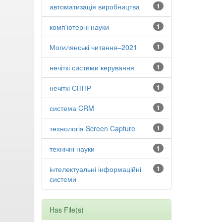
автоматизація виробництва
1
комп'ютерні науки
1
Могилянські читання–2021
1
нечіткі системи керування
1
нечіткі СППР
1
система CRM
1
технологія Screen Capture
1
технічні науки
1
інтелектуальні інформаційні
1
системи
Has File(s)