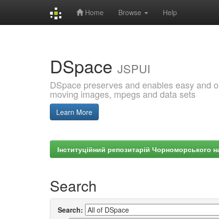
Home
Browse
Help
Skip
navigation
DSpace
JSPUI
DSpace preserves and enables easy and open
moving images, mpegs and data sets
Learn More
Інституційний репозитарій Чорноморського на
Search
Search: