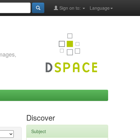
Sign on to:
Language
images,
Discover
Subject