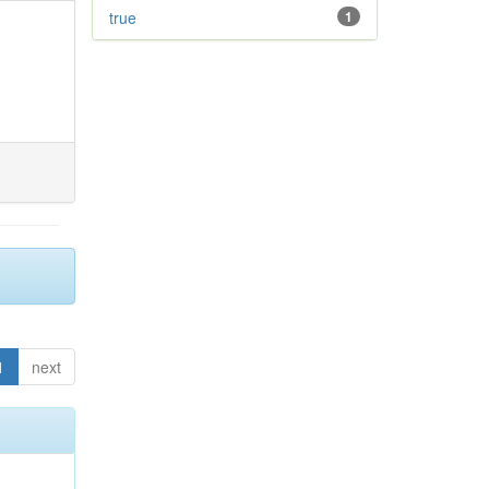
true
1
1
next