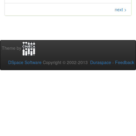
next >
Theme by
DSpace Software
Copyright © 2002-2013
Duraspace
-
Feedback