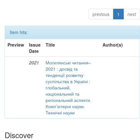
previous
1
next
Item hits:
Preview
Issue
Title
Author(s)
Date
2021
Могилянські читання–
2021 : досвід та
тенденції розвитку
суспільства в Україні :
глобальний,
національний та
регіональний аспекти.
Комп’ютерні науки.
Технічні науки
Discover