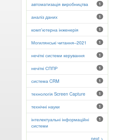
автоматизація виробництва
1
аналіз даних
1
комп'ютерна інженерія
1
Могилянські читання–2021
1
нечіткі системи керування
1
нечіткі СППР
1
система CRM
1
технологія Screen Capture
1
технічні науки
1
інтелектуальні інформаційні
1
системи
next >