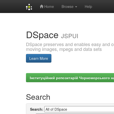
Home
Browse
Help
Skip
navigation
DSpace
JSPUI
DSpace preserves and enables easy and open
moving images, mpegs and data sets
Learn More
Інституційний репозитарій Чорноморського на
Search
Search: