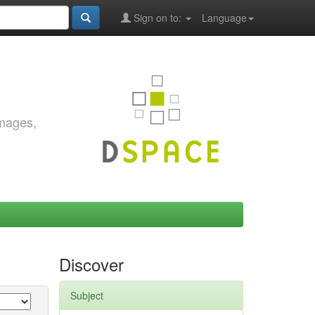
Sign on to:
Language
images,
Discover
Subject