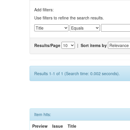
Add filters:
Use filters to refine the search results.
Results/Page
|
Sort items by
Results 1-1 of 1 (Search time: 0.002 seconds).
Item hits:
Preview
Issue
Title