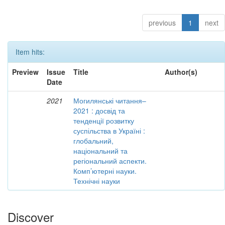
previous
1
next
Item hits:
Preview
Issue
Title
Author(s)
Date
2021
Могилянські читання–
2021 : досвід та
тенденції розвитку
суспільства в Україні :
глобальний,
національний та
регіональний аспекти.
Комп’ютерні науки.
Технічні науки
Discover