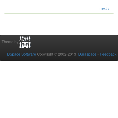
next >
Theme by
DSpace Software
Copyright © 2002-2013
Duraspace
-
Feedback