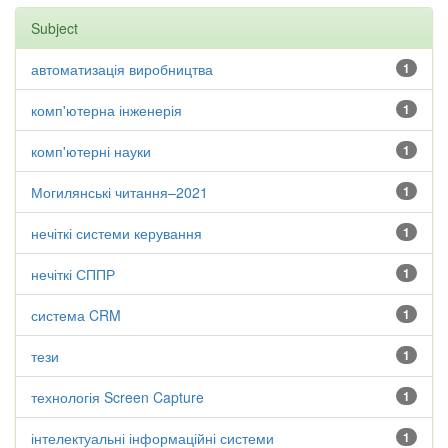
Subject
автоматизація виробництва
1
комп'ютерна інженерія
1
комп'ютерні науки
1
Могилянські читання–2021
1
нечіткі системи керування
1
нечіткі СППР
1
система CRM
1
тези
1
технологія Screen Capture
1
інтелектуальні інформаційні системи
1