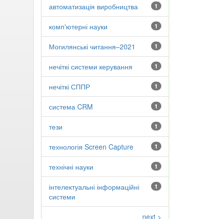
автоматизація виробництва
1
комп'ютерні науки
1
Могилянські читання–2021
1
нечіткі системи керування
1
нечіткі СППР
1
система CRM
1
тези
1
технологія Screen Capture
1
технічні науки
1
інтелектуальні інформаційні
1
системи
next >