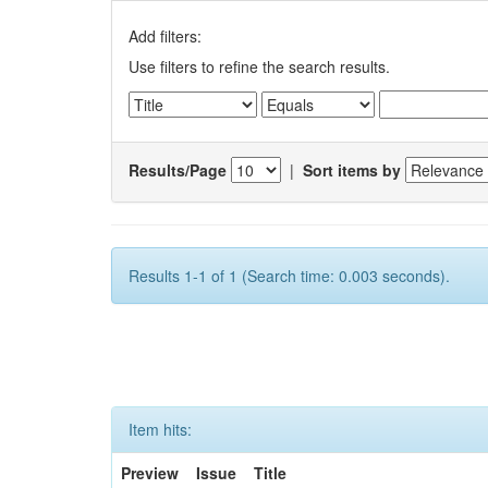
Add filters:
Use filters to refine the search results.
Results/Page
|
Sort items by
Results 1-1 of 1 (Search time: 0.003 seconds).
Item hits:
Preview
Issue
Title