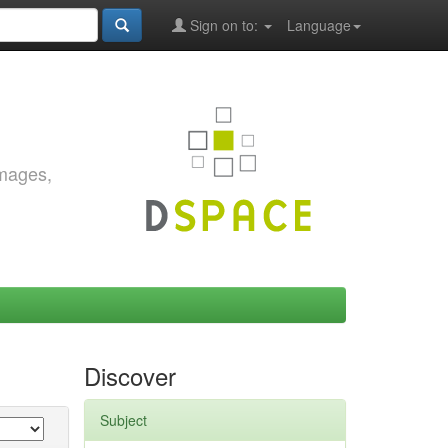
Sign on to:
Language
images,
Discover
Subject