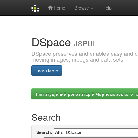
Home
Browse
Help
Skip
navigation
DSpace
JSPUI
DSpace preserves and enables easy and open
moving images, mpegs and data sets
Learn More
Інституційний репозитарій Чорноморського на
Search
Search: