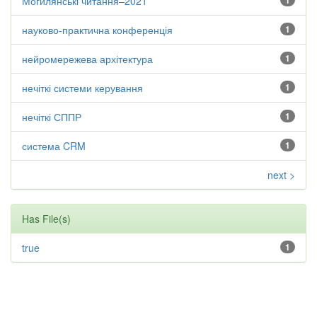
Могилянські читання–2021
1
науково-практична конференція
1
нейромережева архітектура
1
нечіткі системи керування
1
нечіткі СППР
1
система CRM
1
next >
Has File(s)
true
1