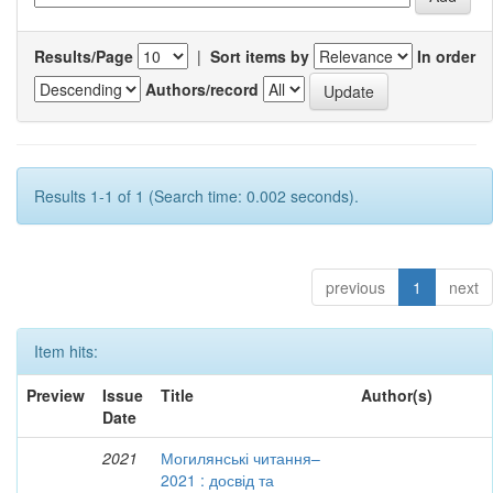
Results/Page
|
Sort items by
In order
Authors/record
Results 1-1 of 1 (Search time: 0.002 seconds).
previous
1
next
Item hits:
Preview
Issue
Title
Author(s)
Date
2021
Могилянські читання–
2021 : досвід та