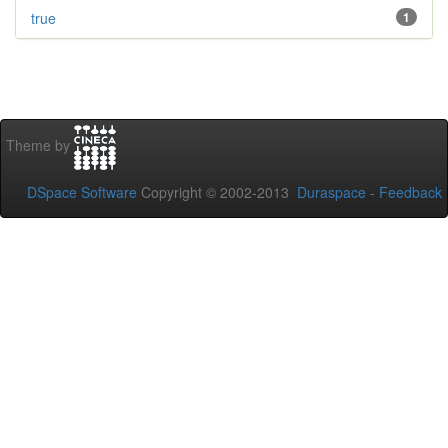
true
1
Theme by
DSpace Software
Copyright © 2002-2013
Duraspace
-
Feedback