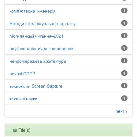
комп'ютерна інженерія
1
методи інтелектуального аналізу
1
Могилянські читання–2021
1
науково-практична конференція
1
нейромережева архітектура
1
нечіткі СППР
1
технологія Screen Capture
1
технічні науки
1
next >
Has File(s)