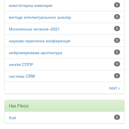
комп'ютерна інженерія
1
методи інтелектуального аналізу
1
Могилянські читання–2021
1
науково-практична конференція
1
нейромережева архітектура
1
нечіткі СППР
1
система CRM
1
next >
Has File(s)
true
1