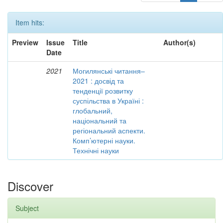
Item hits:
Preview
Issue
Title
Author(s)
Date
2021
Могилянські читання–
2021 : досвід та
тенденції розвитку
суспільства в Україні :
глобальний,
національний та
регіональний аспекти.
Комп’ютерні науки.
Технічні науки
Discover
Subject