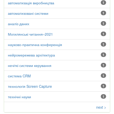
автоматизація виробництва
1
автоматизовані системи
1
аналіз даних
1
Могилянські читання–2021
1
науково-практична конференція
1
нейромережева архітектура
1
нечіткі системи керування
1
система CRM
1
технологія Screen Capture
1
технічні науки
1
next >