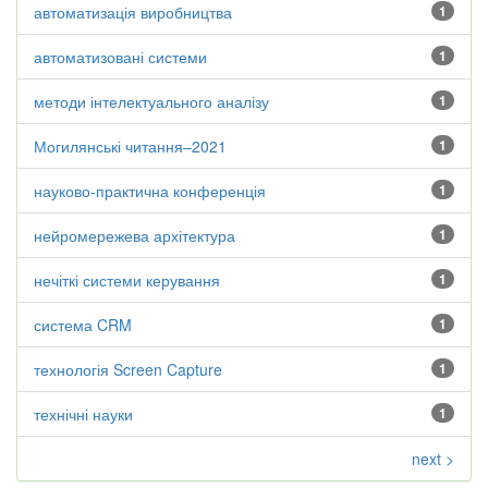
автоматизація виробництва
1
автоматизовані системи
1
методи інтелектуального аналізу
1
Могилянські читання–2021
1
науково-практична конференція
1
нейромережева архітектура
1
нечіткі системи керування
1
система CRM
1
технологія Screen Capture
1
технічні науки
1
next >