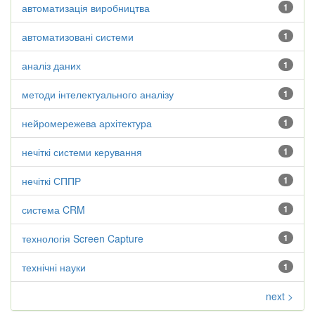
автоматизація виробництва
1
автоматизовані системи
1
аналіз даних
1
методи інтелектуального аналізу
1
нейромережева архітектура
1
нечіткі системи керування
1
нечіткі СППР
1
система CRM
1
технологія Screen Capture
1
технічні науки
1
next >