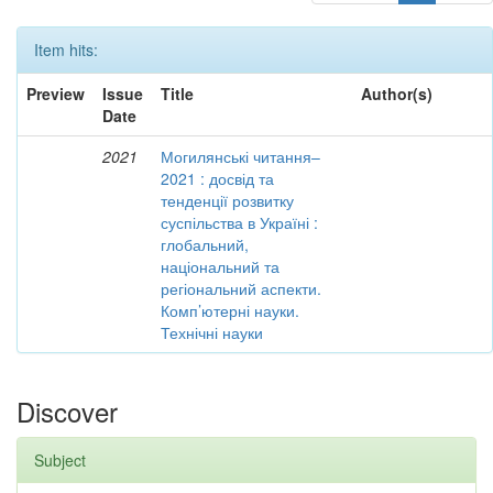
Item hits:
Preview
Issue
Title
Author(s)
Date
2021
Могилянські читання–
2021 : досвід та
тенденції розвитку
суспільства в Україні :
глобальний,
національний та
регіональний аспекти.
Комп’ютерні науки.
Технічні науки
Discover
Subject