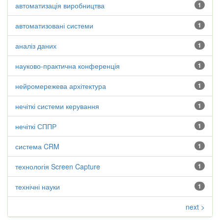
автоматизація виробництва
1
автоматизовані системи
1
аналіз даних
1
науково-практична конференція
1
нейромережева архітектура
1
нечіткі системи керування
1
нечіткі СППР
1
система CRM
1
технологія Screen Capture
1
технічні науки
1
next >