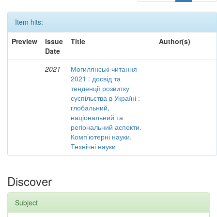
Item hits:
Preview
Issue
Title
Author(s)
Date
2021
Могилянські читання–
2021 : досвід та
тенденції розвитку
суспільства в Україні :
глобальний,
національний та
регіональний аспекти.
Комп’ютерні науки.
Технічні науки
Discover
Subject