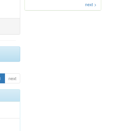
next >
1
next