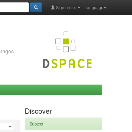
Sign on to:
Language
images,
Discover
Subject