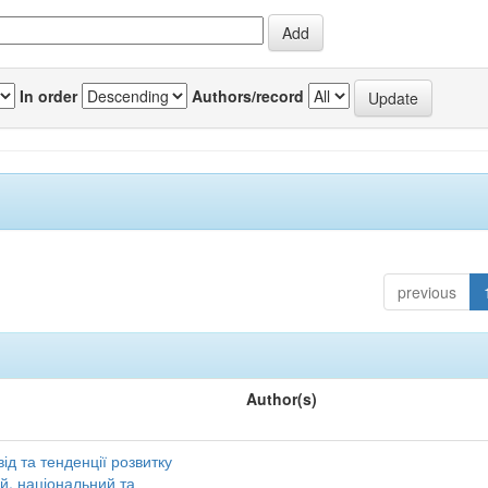
In order
Authors/record
previous
Author(s)
ід та тенденції розвитку
ий, національний та