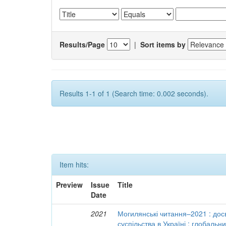
Results/Page
|
Sort items by
Results 1-1 of 1 (Search time: 0.002 seconds).
Item hits:
Preview
Issue
Title
Date
2021
Могилянські читання–2021 : досв
суспільства в Україні : глобальн