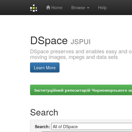
Home
Browse
Help
Skip
navigation
DSpace
JSPUI
DSpace preserves and enables easy and open
moving images, mpegs and data sets
Learn More
Інституційний репозитарій Чорноморського на
Search
Search: