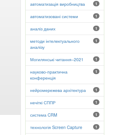
автоматизація виробництва
1
автоматизовані системи
1
аналіз даних
1
методи інтелектуального
1
аналізу
Могилянські читання–2021
1
науково-практична
1
конференція
нейромережева архітектура
1
нечіткі СППР
1
система CRM
1
технологія Screen Capture
1