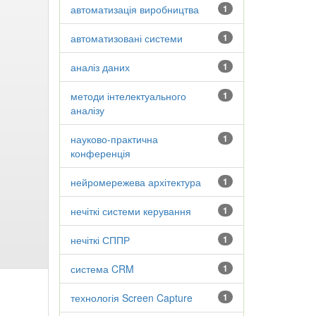
автоматизація виробництва
1
автоматизовані системи
1
аналіз даних
1
методи інтелектуального
1
аналізу
науково-практична
1
конференція
нейромережева архітектура
1
нечіткі системи керування
1
нечіткі СППР
1
система CRM
1
технологія Screen Capture
1