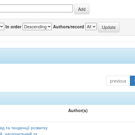
In order
Authors/record
previous
Author(s)
ід та тенденції розвитку
ий, національний та