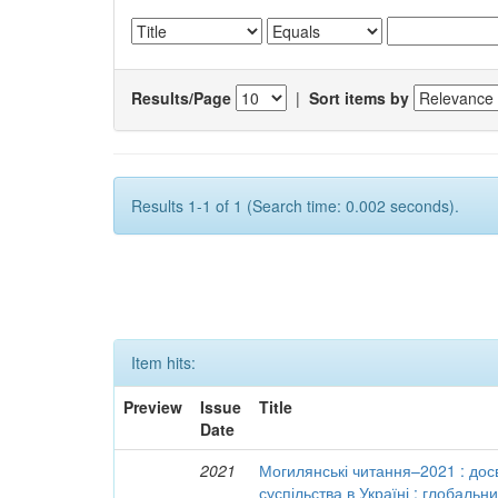
Results/Page
|
Sort items by
Results 1-1 of 1 (Search time: 0.002 seconds).
Item hits:
Preview
Issue
Title
Date
2021
Могилянські читання–2021 : досв
суспільства в Україні : глобальн