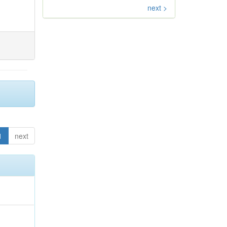
next >
1
next