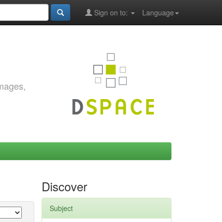
Sign on to:
Language
images,
Discover
Subject