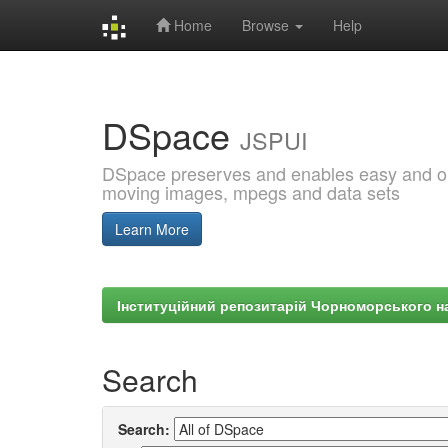
Home
Browse
Help
Skip
navigation
DSpace
JSPUI
DSpace preserves and enables easy and open
moving images, mpegs and data sets
Learn More
Інституційний репозитарій Чорноморського на
Search
Search: