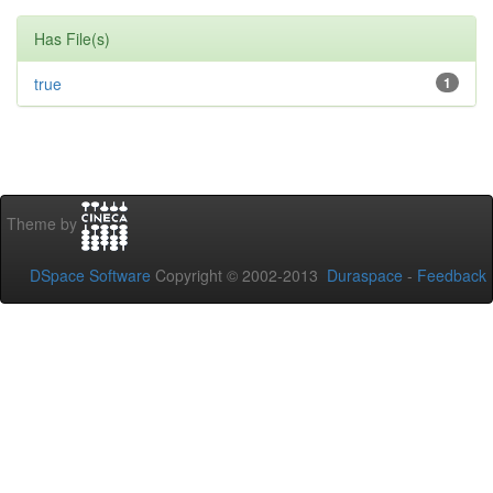
Has File(s)
true
1
Theme by
DSpace Software
Copyright © 2002-2013
Duraspace
-
Feedback