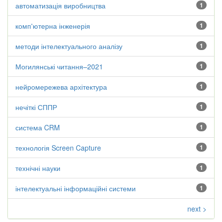
автоматизація виробництва
1
комп'ютерна інженерія
1
методи інтелектуального аналізу
1
Могилянські читання–2021
1
нейромережева архітектура
1
нечіткі СППР
1
система CRM
1
технологія Screen Capture
1
технічні науки
1
інтелектуальні інформаційні системи
1
next >