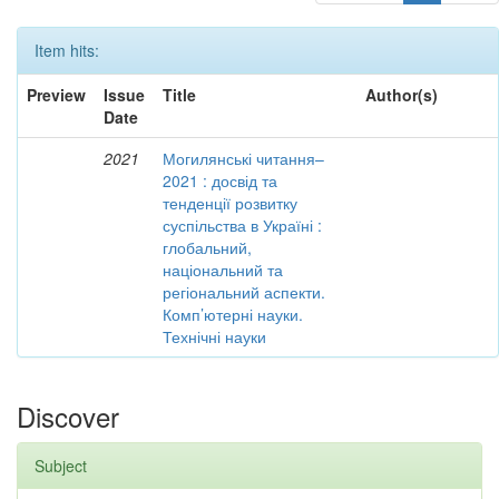
Item hits:
Preview
Issue
Title
Author(s)
Date
2021
Могилянські читання–
2021 : досвід та
тенденції розвитку
суспільства в Україні :
глобальний,
національний та
регіональний аспекти.
Комп’ютерні науки.
Технічні науки
Discover
Subject